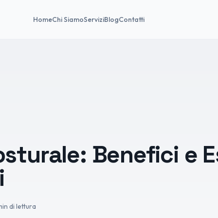
Home
Chi Siamo
Servizi
Blog
Contatti
sturale: Benefici e E
i
min
di lettura