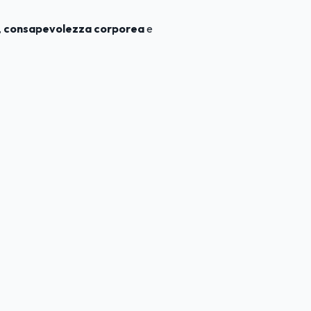
,
consapevolezza corporea
e