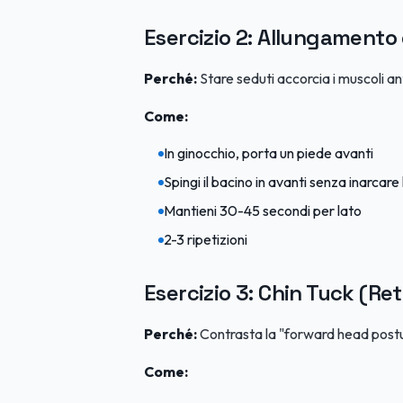
Esercizio 2: Allungamento 
Perché:
Stare seduti accorcia i muscoli an
Come:
In ginocchio, porta un piede avanti
Spingi il bacino in avanti senza inarcare
Mantieni 30-45 secondi per lato
2-3 ripetizioni
Esercizio 3: Chin Tuck (Re
Perché:
Contrasta la "forward head posture
Come: