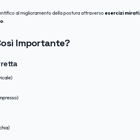
entifico al miglioramento della postura attraverso
esercizi mirati
to
.
Così Importante?
rretta
icale)
mpresso)
chia)